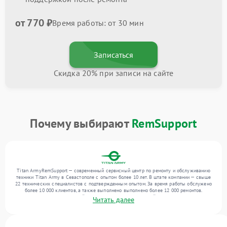
от 770 ₽
Время работы: от 30 мин
Записаться
Скидка 20% при записи на сайте
Почему выбирают
RemSupport
Titan ArmyRemSupport — современный сервисный центр по ремонту и обслуживанию
техники Titan Army в Севастополе с опытом более 10 лет. В штате компании — свыше
22 технических специалистов с подтвержденным опытом. За время работы обслужено
более 10 000 клиентов, а также выполнено выполнено более 12 000 ремонтов.
Ежемесячно в сервисный центр поступает от 300 устройств, включая , , . Мы
Читать далее
выполняем ремонт различного уровня сложности и гарантируем высокое качество
обслуживания благодаря отлаженным процессам ремонта.