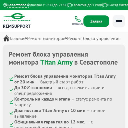
на Яндекс
Севастополь
Ежедневно с 9:00 до 21:00
Гарантия до 1 года
Выезд мастера
Заявка
Позвонить
REMSUPPORT
Главная
Ремонт мониторов
Ремонт блока управления
Ремонт блока управления
монитора
Titan Army
в Севастополе
Ремонт блока управления мониторов Titan Army
от 20 мин
— быстрый старт работ
До 30% экономии
— всегда свежие акции и
спецпредложения
Контроль на каждом этапе
— статус ремонта по
запросу
Диагностика Titan Army от 10 мин
— точное
выявление
Официальная гарантия до 12 мес.
— с
поддержкой после ремонта