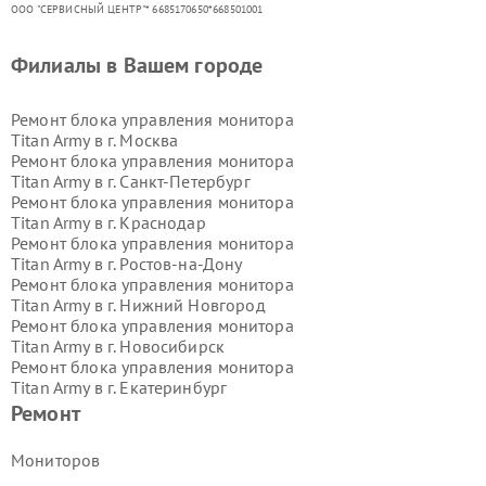
ООО "СЕРВИСНЫЙ ЦЕНТР"* 6685170650*668501001
Филиалы в Вашем городе
Ремонт блока управления монитора
Titan Army в г.
Москва
Ремонт блока управления монитора
Titan Army в г.
Санкт-Петербург
Ремонт блока управления монитора
Titan Army в г.
Краснодар
Ремонт блока управления монитора
Titan Army в г.
Ростов-на-Дону
Ремонт блока управления монитора
Titan Army в г.
Нижний Новгород
Ремонт блока управления монитора
Titan Army в г.
Новосибирск
Ремонт блока управления монитора
Titan Army в г.
Екатеринбург
Ремонт блока управления монитора
Ремонт
Titan Army в г.
Казань
Ремонт блока управления монитора
Мониторов
Titan Army в г.
Воронеж